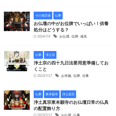
その他宗派
仏事
お仏壇の中がお位牌でいっぱい！供養
処分はどうする？
2024/7/4
お仏壇
,
位牌
,
戒名
仏事
浄土宗
浄土宗の四十九日法要用意準備してお
くこと
2023/7/17
お布施
,
位牌
,
法事
仏事
東本願寺
浄土真宗
浄土真宗東本願寺のお仏壇日常の仏具
の配置飾り方
2023/7/17
お仏壇
,
仏事