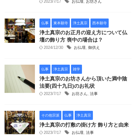
2023/7/17
お仏壇
,
お坊さん
仏事
東本願寺
浄土真宗
西本願寺
浄土真宗のお正月の迎え方について仏
壇の飾り方 喪中の場合は？
2024/12/30
お仏壇
,
御供え
仏事
浄土真宗
雑学
浄土真宗のお坊さんから頂いた満中陰
法要(四十九日)のお礼状
2023/7/17
お坊さん
,
法事
その他宗派
仏事
浄土真宗
浄土真宗の打敷の掛け方 飾り方と由来
2023/7/17
お仏壇
,
法事