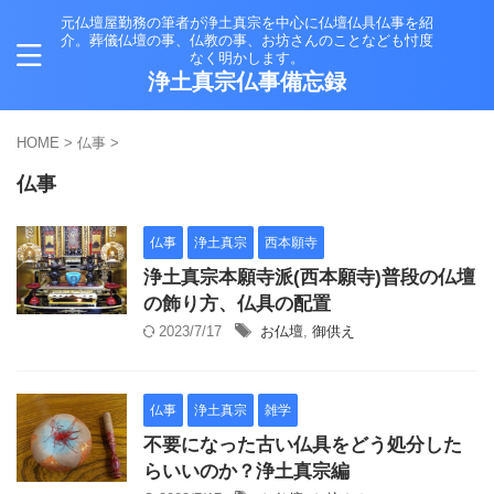
元仏壇屋勤務の筆者が浄土真宗を中心に仏壇仏具仏事を紹
介。葬儀仏壇の事、仏教の事、お坊さんのことなども忖度
なく明かします。
浄土真宗仏事備忘録
HOME
>
仏事
>
仏事
仏事
浄土真宗
西本願寺
浄土真宗本願寺派(西本願寺)普段の仏壇
の飾り方、仏具の配置
2023/7/17
お仏壇
,
御供え
仏事
浄土真宗
雑学
不要になった古い仏具をどう処分した
らいいのか？浄土真宗編