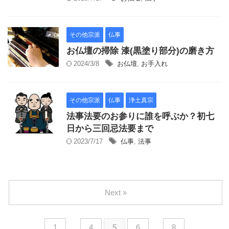
その他宗派
仏事
お仏壇の掃除 漆(黒塗り部分)の磨き方
2024/3/8
お仏壇
,
お手入れ
その他宗派
仏事
浄土真宗
法事法要のお参りに誰を呼ぶか？初七
日から三回忌法要まで
2023/7/17
仏事
,
法事
Next »
1
…
4
5
6
…
8