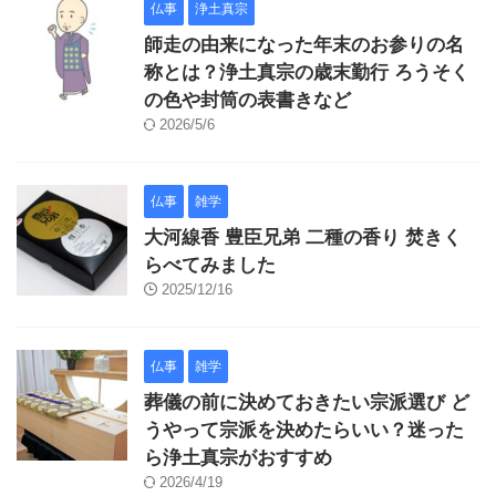
仏事
浄土真宗
師走の由来になった年末のお参りの名
称とは？浄土真宗の歳末勤行 ろうそく
の色や封筒の表書きなど
2026/5/6
仏事
雑学
大河線香 豊臣兄弟 二種の香り 焚きく
らべてみました
2025/12/16
仏事
雑学
葬儀の前に決めておきたい宗派選び ど
うやって宗派を決めたらいい？迷った
ら浄土真宗がおすすめ
2026/4/19