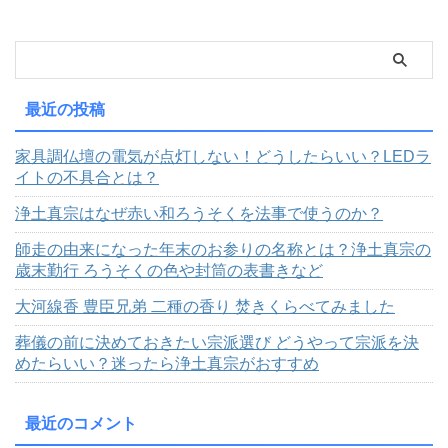
最近の投稿
家具調仏壇の電気が点灯しない！どうしたらいい？LEDラ
イトの不具合とは？
浄土真宗はなぜ赤い和ろうそくを法事で使うのか？
師走の由来になった年末のお参りの名称とは？浄土真宗の
歳末勤行 ろうそくの色や封筒の表書きなど
大河線香 豊臣兄弟 二種の香り 焚きくらべてみました
葬儀の前に決めておきたい宗派選び どうやって宗派を決
めたらいい？迷ったら浄土真宗がおすすめ
最近のコメント