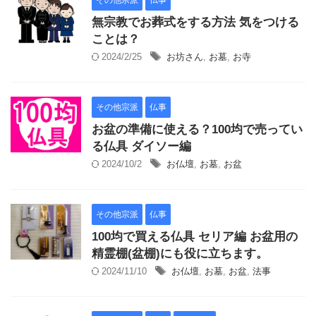
その他宗派
仏事
無宗教でお葬式をする方法 気をつける
ことは？
2024/2/25
お坊さん
,
お墓
,
お寺
その他宗派
仏事
お盆の準備に使える？100均で売ってい
る仏具 ダイソー編
2024/10/2
お仏壇
,
お墓
,
お盆
その他宗派
仏事
100均で買える仏具 セリア編 お盆用の
精霊棚(盆棚)にも役に立ちます。
2024/11/10
お仏壇
,
お墓
,
お盆
,
法事