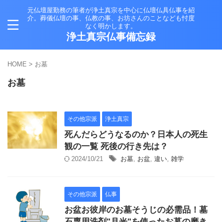
元仏壇屋勤務の筆者が浄土真宗を中心に仏壇仏具仏事を紹
介。葬儀仏壇の事、仏教の事、お坊さんのことなども忖度
なく明かします。
浄土真宗仏事備忘録
HOME
>
お墓
お墓
その他宗派
浄土真宗
死んだらどうなるのか？日本人の死生
観の一覧 死後の行き先は？
2024/10/21
お墓
,
お盆
,
違い
,
雑学
その他宗派
仏事
お盆お彼岸のお墓そうじの必需品！墓
石専用洗剤"月光"を使ったお墓の磨き