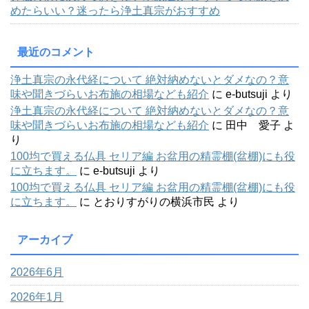
めたらいい？迷ったら浄土真宗がおすすめ
最近のコメント
浄土真宗の永代経について 絶対納めないとダメなの？意
味や聞きづらいお布施の相場なども紹介
に
e-butsuji
より
浄土真宗の永代経について 絶対納めないとダメなの？意
味や聞きづらいお布施の相場なども紹介
に
田中 愛子
よ
り
100均で買える仏具 セリア編 お盆用の精霊棚(盆棚)にも役
に立ちます。
に
e-butsuji
より
100均で買える仏具 セリア編 お盆用の精霊棚(盆棚)にも役
に立ちます。
に
とおりすがりの横浜市民
より
アーカイブ
2026年6月
2026年1月