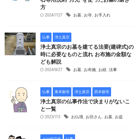
方
2024/7/27
お墓
,
お寺
,
お手入れ
仏事
浄土真宗
浄土真宗のお墓を建てる法要(建碑式)の
時に必要なものと流れ お布施の金額な
ども解説
2024/9/27
お墓
,
お布施
,
お経
,
法事
仏事
東本願寺
浄土真宗
西本願寺
浄土真宗の仏事作法で決まりがないこ
と一覧
2023/7/3
お仏壇
,
お坊さん
,
お墓
,
お盆