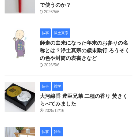
で使うのか？
2026/5/6
仏事
浄土真宗
師走の由来になった年末のお参りの名
称とは？浄土真宗の歳末勤行 ろうそく
の色や封筒の表書きなど
2026/5/6
仏事
雑学
大河線香 豊臣兄弟 二種の香り 焚きく
らべてみました
2025/12/16
仏事
雑学