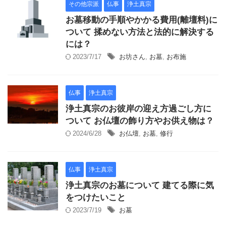
その他宗派
仏事
浄土真宗
お墓移動の手順やかかる費用(離壇料)に
ついて 揉めない方法と法的に解決する
には？
2023/7/17
お坊さん
,
お墓
,
お布施
仏事
浄土真宗
浄土真宗のお彼岸の迎え方過ごし方に
ついて お仏壇の飾り方やお供え物は？
2024/6/28
お仏壇
,
お墓
,
修行
仏事
浄土真宗
浄土真宗のお墓について 建てる際に気
をつけたいこと
2023/7/19
お墓