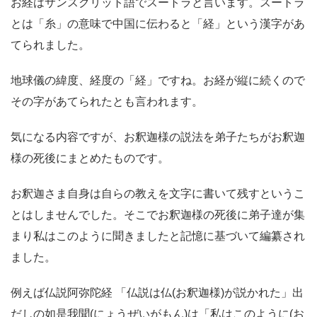
お経はサンスクリット語でスートラと言います。スートラ
とは「糸」の意味で中国に伝わると「経」という漢字があ
てられました。
地球儀の緯度、経度の「経」ですね。お経が縦に続くので
その字があてられたとも言われます。
気になる内容ですが、お釈迦様の説法を弟子たちがお釈迦
様の死後にまとめたものです。
お釈迦さま自身は自らの教えを文字に書いて残すというこ
とはしませんでした。そこでお釈迦様の死後に弟子達が集
まり私はこのように聞きましたと記憶に基づいて編纂され
ました。
例えば仏説阿弥陀経 「仏説は仏(お釈迦様)が説かれた」出
だしの如是我聞(にょうぜいがもん)は「私はこのように(お