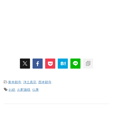
-
東本願寺
,
浄土真宗
,
西本願寺
-
お経
,
お釈迦様
,
仏事