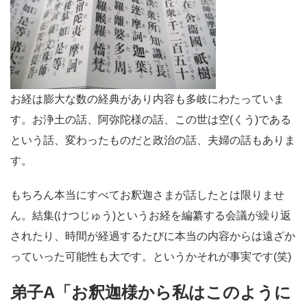
お経は膨大な数の経典があり内容も多岐にわたっていま
す。お浄土の話、阿弥陀様の話、この世は空(くう)である
という話、変わったものだと政治の話、夫婦の話もありま
す。
もちろん本当にすべてお釈迦さまが話したとは限りませ
ん。結集(けつじゅう)というお経を編纂する会議が繰り返
されたり、時間が経過するたびに本当の内容からは遠ざか
っていった可能性も大です。というかそれが事実です(笑)
弟子A「お釈迦様から私はこのように