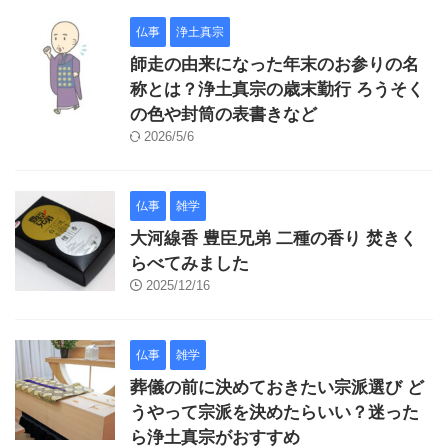
仏事
浄土真宗
師走の由来になった年末のお参りの名
称とは？浄土真宗の歳末勤行 ろうそく
の色や封筒の表書きなど
2026/5/6
仏事
雑学
大河線香 豊臣兄弟 二種の香り 焚きく
らべてみました
2025/12/16
仏事
雑学
葬儀の前に決めておきたい宗派選び ど
うやって宗派を決めたらいい？迷った
ら浄土真宗がおすすめ