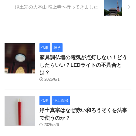
浄土宗の大本山 増上寺へ行ってきました
仏事
雑学
家具調仏壇の電気が点灯しない！どう
したらいい？LEDライトの不具合と
は？
2026/6/1
仏事
浄土真宗
浄土真宗はなぜ赤い和ろうそくを法事
で使うのか？
2026/5/6