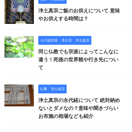
浄土真宗ご飯のお供えについて 意味
やお供えする時間は？
その他宗派
浄土宗
浄土真宗
同じ仏教でも宗派によってこんなに
違う！死後の世界観や行き先につい
て
仏事
浄土真宗
浄土真宗の永代経について 絶対納め
ないとダメなの？意味や聞きづらい
お布施の相場なども紹介