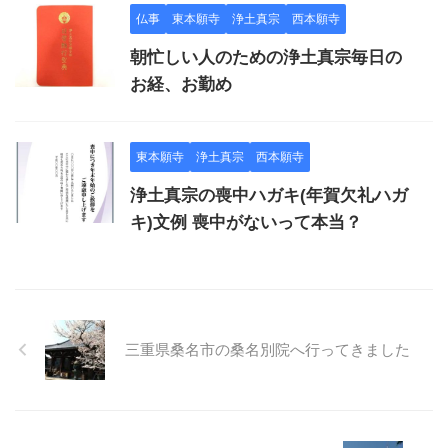
仏事
東本願寺
浄土真宗
西本願寺
朝忙しい人のための浄土真宗毎日の
お経、お勤め
東本願寺
浄土真宗
西本願寺
浄土真宗の喪中ハガキ(年賀欠礼ハガ
キ)文例 喪中がないって本当？
三重県桑名市の桑名別院へ行ってきました