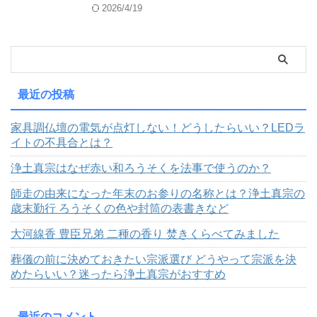
2026/4/19
最近の投稿
家具調仏壇の電気が点灯しない！どうしたらいい？LEDラ
イトの不具合とは？
浄土真宗はなぜ赤い和ろうそくを法事で使うのか？
師走の由来になった年末のお参りの名称とは？浄土真宗の
歳末勤行 ろうそくの色や封筒の表書きなど
大河線香 豊臣兄弟 二種の香り 焚きくらべてみました
葬儀の前に決めておきたい宗派選び どうやって宗派を決
めたらいい？迷ったら浄土真宗がおすすめ
最近のコメント