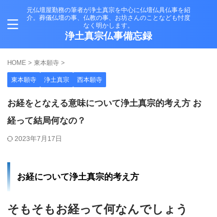
元仏壇屋勤務の筆者が浄土真宗を中心に仏壇仏具仏事を紹
介。葬儀仏壇の事、仏教の事、お坊さんのことなども忖度
なく明かします。
浄土真宗仏事備忘録
HOME
>
東本願寺
>
東本願寺
浄土真宗
西本願寺
お経をとなえる意味について浄土真宗的考え方 お
経って結局何なの？
2023年7月17日
お経について浄土真宗的考え方
そもそもお経って何なんでしょう