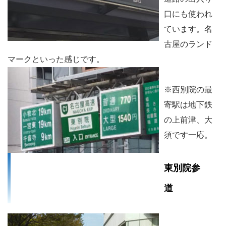
口にも使われ
ています。名
古屋のランド
マークといった感じです。
※西別院の最
寄駅は地下鉄
の上前津、大
須です一応。
東別院参
道