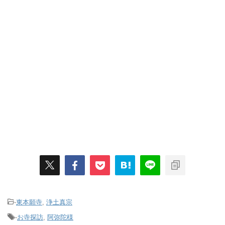
-
東本願寺
,
浄土真宗
-
お寺探訪
,
阿弥陀様