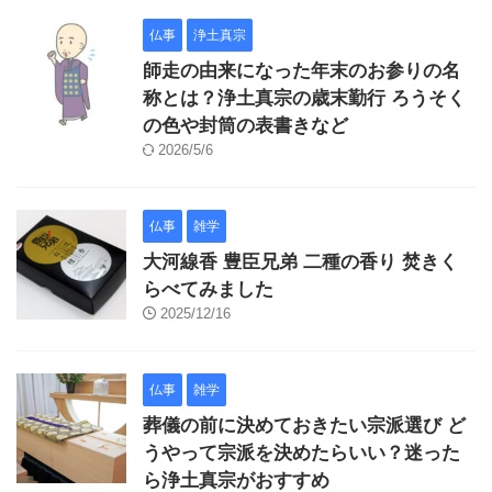
仏事
浄土真宗
師走の由来になった年末のお参りの名
称とは？浄土真宗の歳末勤行 ろうそく
の色や封筒の表書きなど
2026/5/6
仏事
雑学
大河線香 豊臣兄弟 二種の香り 焚きく
らべてみました
2025/12/16
仏事
雑学
葬儀の前に決めておきたい宗派選び ど
うやって宗派を決めたらいい？迷った
ら浄土真宗がおすすめ