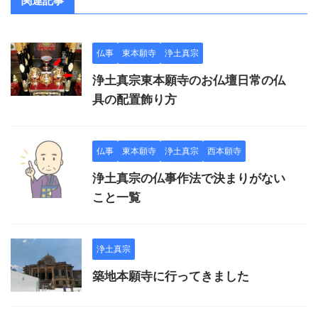
関連記事
仏事
東本願寺
浄土真宗
浄土真宗東本願寺のお仏壇日常の仏
具の配置飾り方
仏事
東本願寺
浄土真宗
西本願寺
浄土真宗の仏事作法で決まりがない
こと一覧
浄土真宗
築地本願寺に行ってきました