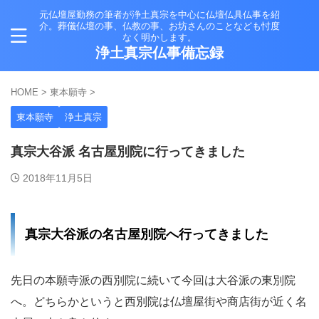
元仏壇屋勤務の筆者が浄土真宗を中心に仏壇仏具仏事を紹
介。葬儀仏壇の事、仏教の事、お坊さんのことなども忖度
なく明かします。
浄土真宗仏事備忘録
HOME
>
東本願寺
>
東本願寺
浄土真宗
真宗大谷派 名古屋別院に行ってきました
2018年11月5日
真宗大谷派の名古屋別院へ行ってきました
先日の本願寺派の西別院に続いて今回は大谷派の東別院
へ。どちらかというと西別院は仏壇屋街や商店街が近く名