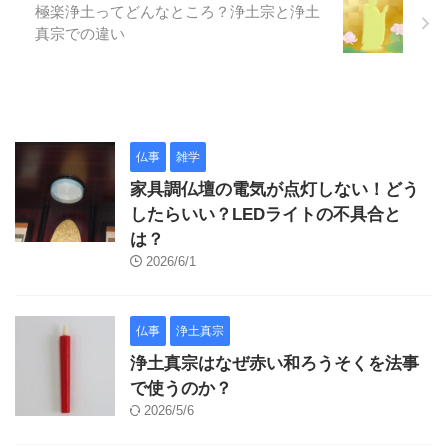
極楽浄土ってどんなところ？浄土宗と浄土
真宗での違い
仏事
雑学
家具調仏壇の電気が点灯しない！どう
したらいい？LEDライトの不具合と
は？
2026/6/1
仏事
浄土真宗
浄土真宗はなぜ赤い和ろうそくを法事
で使うのか？
2026/5/6