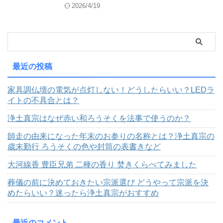
2026/4/19
最近の投稿
家具調仏壇の電気が点灯しない！どうしたらいい？LEDラ
イトの不具合とは？
浄土真宗はなぜ赤い和ろうそくを法事で使うのか？
師走の由来になった年末のお参りの名称とは？浄土真宗の
歳末勤行 ろうそくの色や封筒の表書きなど
大河線香 豊臣兄弟 二種の香り 焚きくらべてみました
葬儀の前に決めておきたい宗派選び どうやって宗派を決
めたらいい？迷ったら浄土真宗がおすすめ
最近のコメント