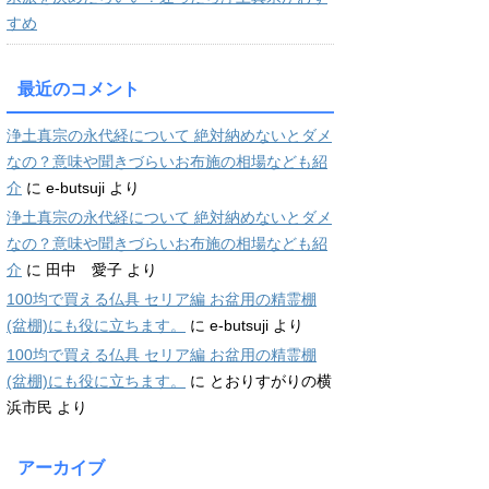
すめ
最近のコメント
浄土真宗の永代経について 絶対納めないとダメ
なの？意味や聞きづらいお布施の相場なども紹
介
に
e-butsuji
より
浄土真宗の永代経について 絶対納めないとダメ
なの？意味や聞きづらいお布施の相場なども紹
介
に
田中 愛子
より
100均で買える仏具 セリア編 お盆用の精霊棚
(盆棚)にも役に立ちます。
に
e-butsuji
より
100均で買える仏具 セリア編 お盆用の精霊棚
(盆棚)にも役に立ちます。
に
とおりすがりの横
浜市民
より
アーカイブ