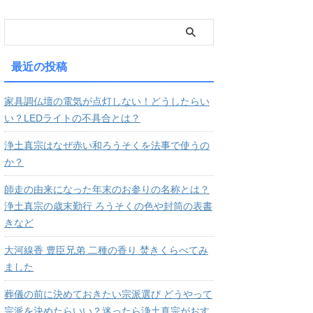
最近の投稿
家具調仏壇の電気が点灯しない！どうしたらい
い？LEDライトの不具合とは？
浄土真宗はなぜ赤い和ろうそくを法事で使うの
か？
師走の由来になった年末のお参りの名称とは？
浄土真宗の歳末勤行 ろうそくの色や封筒の表書
きなど
大河線香 豊臣兄弟 二種の香り 焚きくらべてみ
ました
葬儀の前に決めておきたい宗派選び どうやって
宗派を決めたらいい？迷ったら浄土真宗がおす