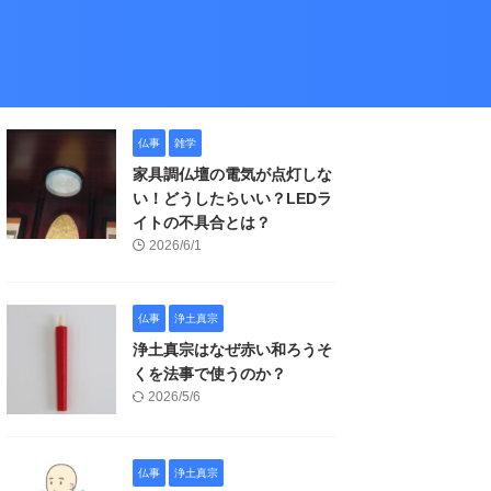
仏事
雑学
家具調仏壇の電気が点灯しな
い！どうしたらいい？LEDラ
イトの不具合とは？
2026/6/1
仏事
浄土真宗
浄土真宗はなぜ赤い和ろうそ
くを法事で使うのか？
2026/5/6
仏事
浄土真宗