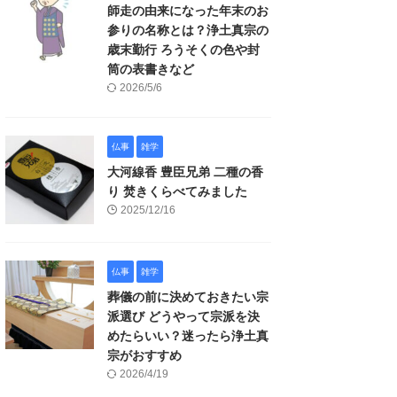
師走の由来になった年末のお
参りの名称とは？浄土真宗の
歳末勤行 ろうそくの色や封
筒の表書きなど
2026/5/6
仏事
雑学
大河線香 豊臣兄弟 二種の香
り 焚きくらべてみました
2025/12/16
仏事
雑学
葬儀の前に決めておきたい宗
派選び どうやって宗派を決
めたらいい？迷ったら浄土真
宗がおすすめ
2026/4/19