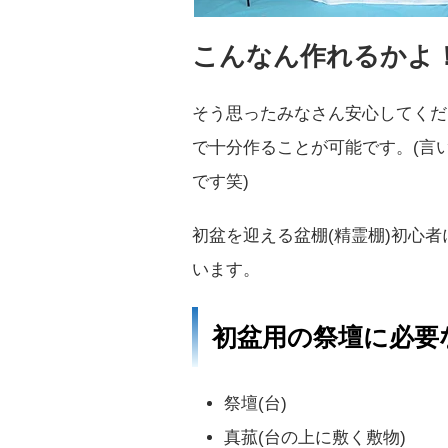
こんなん作れるかよ
そう思ったみなさん安心してくだ
で十分作ることが可能です。(言
です笑)
初盆を迎える盆棚(精霊棚)初心
います。
初盆用の祭壇に必要
祭壇(台)
真菰(台の上に敷く敷物)