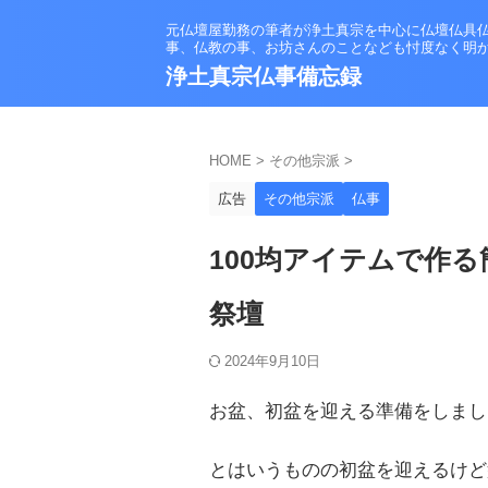
元仏壇屋勤務の筆者が浄土真宗を中心に仏壇仏具
事、仏教の事、お坊さんのことなども忖度なく明
浄土真宗仏事備忘録
HOME
>
その他宗派
>
広告
その他宗派
仏事
100均アイテムで作る
祭壇
2024年9月10日
お盆、初盆を迎える準備をしまし
とはいうものの初盆を迎えるけど